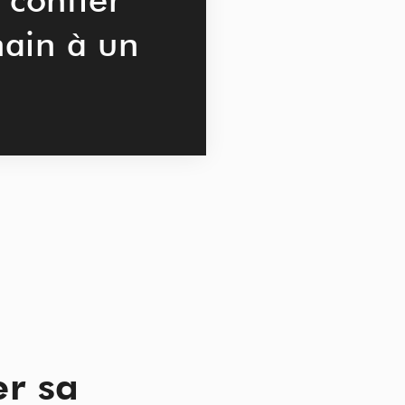
hain à un
er sa