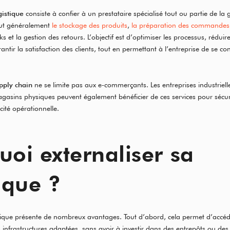
gistique
consiste à confier à un prestataire spécialisé tout ou partie de la 
clut généralement
le stockage des produits
,
la préparation des commandes
ks et la gestion des retours. L’objectif est d’optimiser les processus, réduir
antir la satisfaction des clients, tout en permettant à l’entreprise de se co
upply chain
ne se limite pas aux e-commerçants. Les entreprises industrielles
gasins physiques peuvent également bénéficier de ces services pour sécuris
cité opérationnelle.
uoi externaliser sa
ique ?
istique présente de nombreux avantages. Tout d’abord, cela permet d’accé
 infrastructures adaptées, sans avoir à investir dans des entrepôts ou de