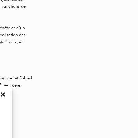
 variations de
énéficier d’un
tralisation des
nts finaux, en
complet et fiable ?
 peut gérer
etours.
D