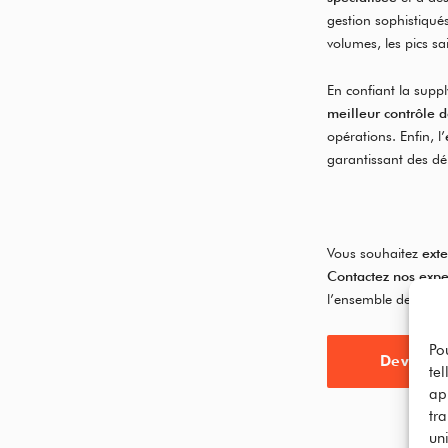
gestion sophistiqué
volumes, les pics sa
En confiant la supp
meilleur contrôle d
opérations. Enfin, l’
garantissant des dé
Vous souhaitez
exte
Contactez nos expe
l’ensemble de votre 
Po
Devis gra
te
ap
tr
uni