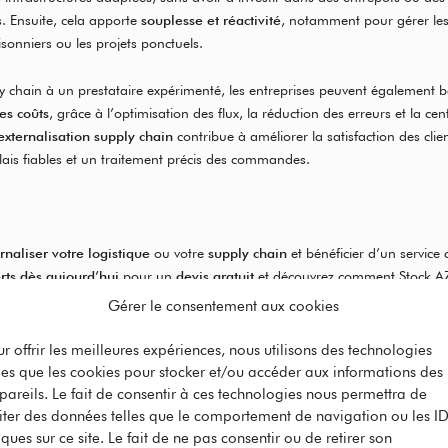
s. Ensuite, cela apporte
souplesse et réactivité
, notamment pour gérer les
isonniers ou les projets ponctuels.
ly chain à un prestataire expérimenté, les entreprises peuvent également b
es coûts
, grâce à l’optimisation des flux, la réduction des erreurs et la cen
externalisation supply chain
contribue à améliorer la satisfaction des clie
lais fiables et un traitement précis des commandes.
rnaliser votre logistique
ou votre
supply chain
et bénéficier d’un service 
rts dès aujourd’hui
pour un
devis gratuit
et découvrez comment Stock AZ
chaîne logistique, de la réception des marchandises à la livraison et aux r
Gérer le consentement aux cookies
ur offrir les meilleures expériences, nous utilisons des technologies
tuit
lles que les cookies pour stocker et/ou accéder aux informations des
pareils. Le fait de consentir à ces technologies nous permettra de
aiter des données telles que le comportement de navigation ou les I
ques sur ce site. Le fait de ne pas consentir ou de retirer son