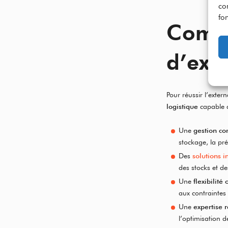
co
fon
Comme
d’exte
Pour réussir l’extern
logistique
capable d
Une
gestion co
stockage, la pr
Des
solutions 
des stocks et de
Une
flexibilité
aux contraintes 
Une
expertise 
l’optimisation d