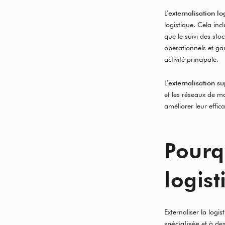
L’
externalisation lo
logistique. Cela in
que le suivi des stoc
opérationnels et gar
activité principale.
L’
externalisation s
et les réseaux de ma
améliorer leur effica
Pourq
logist
Externaliser la log
spécialisée
et à des