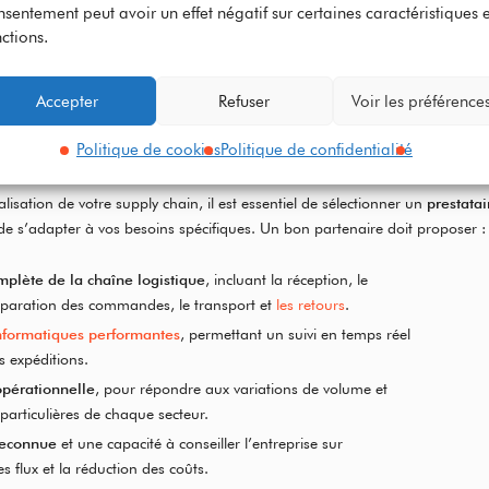
nsentement peut avoir un effet négatif sur certaines caractéristiques e
ctions.
nt choisir un prestat
Accepter
Refuser
Voir les préférence
rnalisation logistique
Politique de cookies
Politique de confidentialité
alisation de votre supply chain, il est essentiel de sélectionner un
prestatai
e s’adapter à vos besoins spécifiques. Un bon partenaire doit proposer :
mplète de la chaîne logistique
, incluant la réception, le
éparation des commandes, le transport et
les retours
.
informatiques performantes
, permettant un suivi en temps réel
s expéditions.
 opérationnelle
, pour répondre aux variations de volume et
particulières de chaque secteur.
reconnue
et une capacité à conseiller l’entreprise sur
es flux et la réduction des coûts.