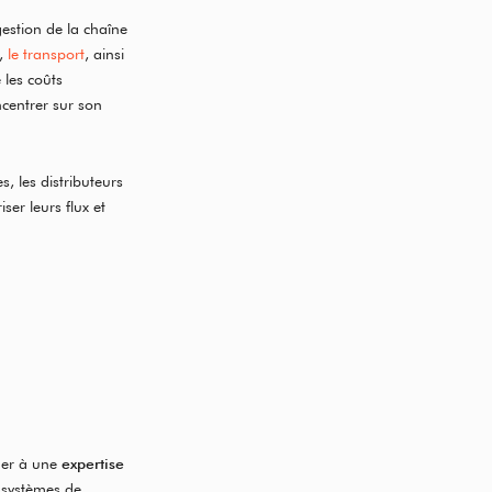
gestion de la chaîne
,
le transport
, ainsi
e les coûts
ncentrer sur son
, les distributeurs
er leurs flux et
der à une
expertise
s systèmes de