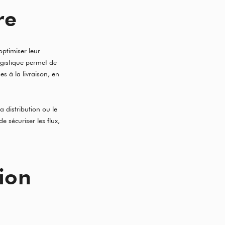
re
optimiser leur
ogistique permet de
s à la livraison, en
a distribution ou le
e sécuriser les flux,
tion