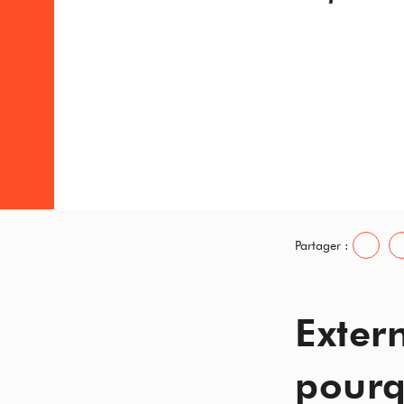
Partager :
Extern
pourq