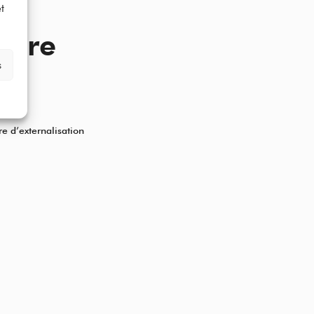
t
aire
s
 ?
re d’externalisation