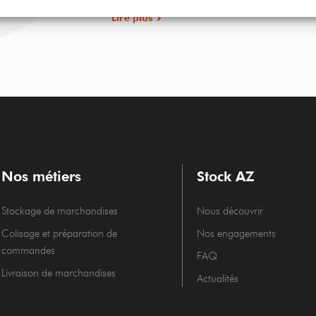
d’intérieur en France, explique pourquoi l’ent
Lire plus
Nos métiers
Stock AZ
Stockage de marchandises
Nous découvrir
Colisage et préparation de
Nos engagements
commandes
FAQ
Livraison de marchandises
Actualités