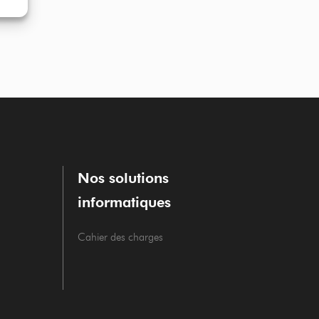
reprise a choisi STOCK…
Nos solutions
informatiques
Cahier des charges