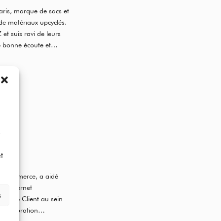
aris, marque de sacs et
de matériaux upcyclés.
 et suis ravi de leurs
ne bonne écoute et
D
t
e-commerce, a aidé
sur Internet
s
ience Client au sein
la décoration