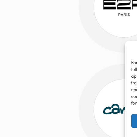
Po
te
ap
tr
uni
co
fon