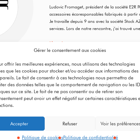
Ludovic Fromaget, président de la société E2R P
accessoires écoresponsables fabriqués à partir 
Je travaille depuis 9 ans avec la société Stock AZ
services. Lors de notre rencontre, j’ai trouvé u
compréhension de mes…
Lire plus
Gérer le consentement aux cookies
ur offrir les meilleures expériences, nous utilisons des technologies
lles que les cookies pour stocker et/ou accéder aux informations des
pareils. Le fait de consentir à ces technologies nous permettra de
24 novembre 2022
aiter des données telles que le comportement de navigation ou les I
ques sur ce site. Le fait de ne pas consentir ou de retirer son
CAMIF
nsentement peut avoir un effet négatif sur certaines caractéristiques e
ctions.
Comment STOCK AZ, prestataire en logistique 
CAMIF à optimiser la gestion des commandes 
Accepter
Refuser
Voir les préférence
INTERVIEW – Échange avec le Responsable Expér
de CAMIF, poids lourd de l’ameublement et de 
Politique de cookies
Politique de confidentialité