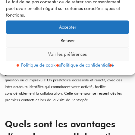
Le fait de ne pas consentir ou de retirer son consentement
capable de gérer efficacement les retours contribue à fidéliser votre
peut avoir un effet négatif sur certaines caractéristiques et
clientèle.
fonctions.
La qualité de livraison
: c’est le nerf de la guerre en vente à distance.
Accepter
Renseignez-vous sur les modes de transport proposés (standard, express,
à domicile ou hors domicile) et sur les transporteurs avec lesquels travaille
Refuser
le logisticien.
Voir les préférences
La relation humaine
: au-delà des aspects techniques, la qualité des
Politique de cookies
Politique de confidentialité
échanges au quotidien compte tout autant. Qui sera en charge de la
gestion de votre dossier ? Quels seront vos interlocuteurs en cas de
question ou d’imprévu ? Un prestataire accessible et réactif, avec des
interlocuteurs identifiés qui connaissent votre activité, facilite
considérablement la collaboration. Cette dimension se ressent dès les
premiers contacts et lors de la visite de l’entrepôt.
Quels sont les avantages