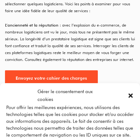
sélectionner quelques logisticiens. Voici les points à examiner pour vous
faire une idée fidèle de leur qualité de services :
L’ancienneté et la réputation
: avec l’explosion du e-commerce, de
nombreux logisticiens ont vu le jour, mais tous ne présentent pas le même
sérieux. La longévité d’un prestataire logistique est signe que ses clients lui
font confiance et traduit la qualité de ses services. Interroger les clients de
ces plateformes logistiques reste le meilleur moyen de vous forger une
conviction. Consultez également la réputation des entreprises sur internet.
Envoyez votre cahier des charges
Gérer le consentement aux
La puissance du système d’information
: vous devez pouvoir assurer la
cookies
traçabilité de vos colis où qu’ils se trouvent dans la chaîne de livraison. Un
Pour offrir les meilleures expériences, nous utilisons des
partenaire logistique équipé d’outils performants vous garantit une
technologies telles que les cookies pour stocker et/ou accéder
visibilité en temps réel sur vos flux.
aux informations des appareils. Le fait de consentir à ces
technologies nous permettra de traiter des données telles que
La politique des retours et le service après-vente
: cet élément est un
le comportement de navigation ou les ID uniques sur ce site.
aspect important de la satisfaction de vos clients. Un prestataire logistique