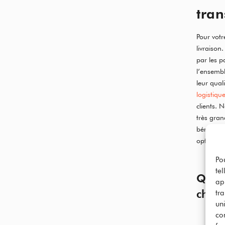
tra
Pour vot
livraison
par les p
l’ensembl
leur qual
logistiqu
clients.
très gran
bénéficie
optimale.
Po
te
Quel
ap
chois
tr
uni
co