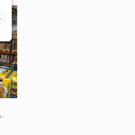
s
s :