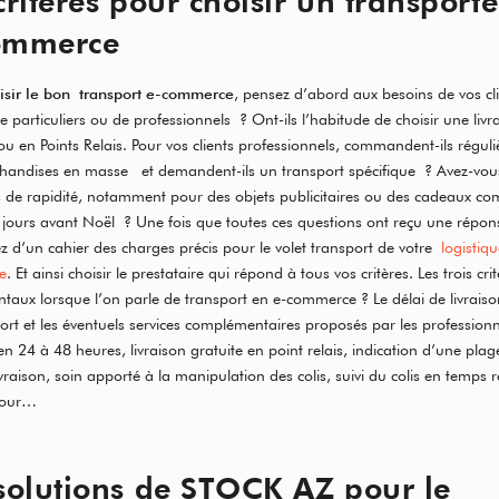
critères pour choisir un transport
ommerce
isir le bon
transport e-commerce
, pensez d’abord aux besoins de vos cli
 de particuliers ou de professionnels ? Ont-ils l’habitude de choisir une livr
ou en Points Relais. Pour vos clients professionnels, commandent-ils régul
handises en masse et demandent-ils un transport spécifique ? Avez-vou
s de rapidité, notamment pour des objets publicitaires ou des cadeaux 
jours avant Noël ? Une fois que toutes ces questions ont reçu une répon
z d’un cahier des charges précis pour le volet transport de votre
logistiqu
e
. Et ainsi choisir le prestataire qui répond à tous vos critères. Les trois cri
aux lorsque l’on parle de transport en e-commerce ? Le délai de livraison
port et les éventuels services complémentaires proposés par les professionn
 en 24 à 48 heures, livraison gratuite en point relais, indication d’une plag
ivraison, soin apporté à la manipulation des colis, suivi du colis en temps ré
 jour…
solutions de STOCK AZ pour le