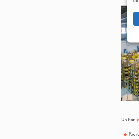
fon
Un bon
p
Pouvo