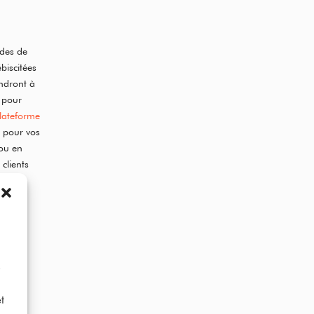
odes de
biscitées
ondront à
 pour
lateforme
n pour vos
ou en
clients
é
D
t