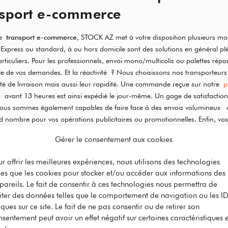
nsport e-commerce
re
transport e-commerce
, STOCK AZ met à votre disposition plusieurs m
. Express ou standard, à ou hors domicile sont des solutions en général plé
articuliers. Pour les professionnels, envoi mono/multicolis ou palettes rép
e de vos demandes. Et la réactivité ? Nous choisissons nos transporteurs
ité de livraison mais aussi leur rapidité. Une commande reçue sur notre
p
e
avant 13 heures est ainsi expédié le jour-même. Un gage de satisfactio
 Nous sommes également capables de faire face à des envois volumineux 
d nombre pour vos opérations publicitaires ou promotionnelles. Enfin, vos 
nt du suivi en ligne et en temps réel de leur commande pour une traçabilit
Gérer le consentement aux cookies
 Nous travaillons avec les plus grands transporteurs du marché.
ur offrir les meilleures expériences, nous utilisons des technologies
lles que les cookies pour stocker et/ou accéder aux informations des
 prestataire de conditionnement à façon
pareils. Le fait de consentir à ces technologies nous permettra de
ir ?
aiter des données telles que le comportement de navigation ou les I
ques sur ce site. Le fait de ne pas consentir ou de retirer son
nsentement peut avoir un effet négatif sur certaines caractéristiques e