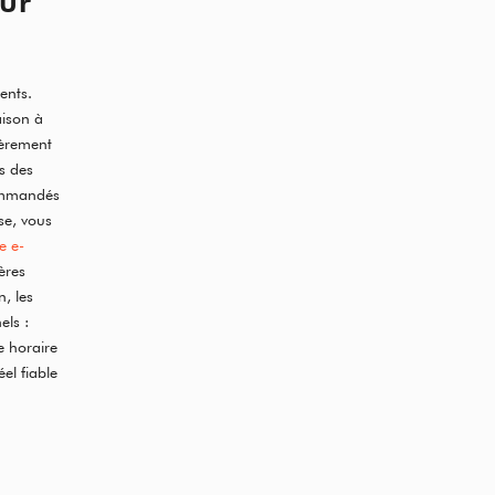
eur
ents.
aison à
ièrement
s des
commandés
se, vous
e e-
tères
, les
els :
e horaire
el fiable