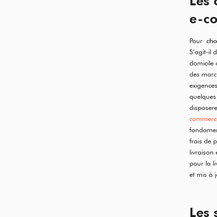
Les 
e-c
Pour
cho
S’agit-il
domicile 
des marc
exigence
quelques 
disposere
commerc
fondament
frais de 
livraison
pour la l
et mis à
Les 