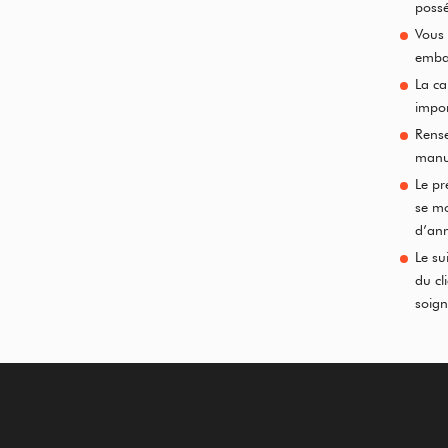
possé
Vous 
emba
La ca
impor
Rense
manue
Le pr
se mo
d’an
Le su
du cl
soign