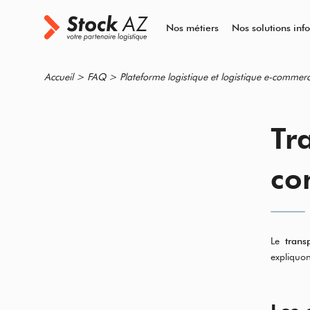
Nos métiers
Nos solutions inf
Accueil
>
FAQ
>
Plateforme logistique et logistique e-commer
Tr
co
Le
trans
expliquon