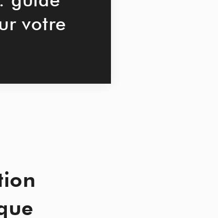
ur votre
tion
ique