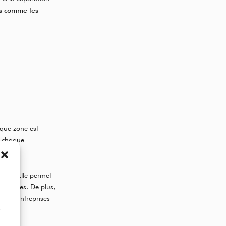
s comme les
aque zone est
r chaque
uits. Elle permet
nes zones. De plus,
ur les entreprises
D