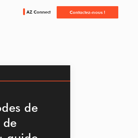
AZ Connect
Contactez-nous !
odes de
 de
 guide