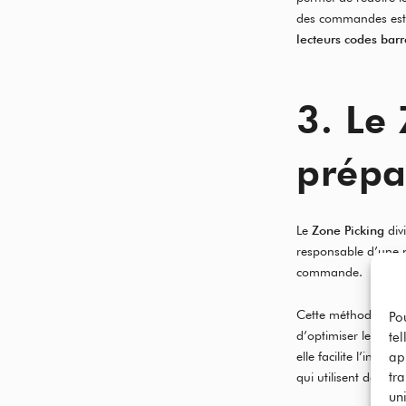
des commandes est 
lecteurs codes bar
3. Le
prépa
Le
Zone Picking
div
responsable d’une p
commande.
Cette méthode est id
Po
d’optimiser le dépl
te
elle facilite l’inté
ap
tr
qui utilisent des co
uni