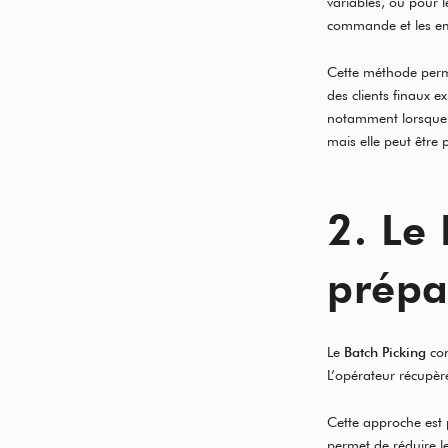
variables, ou pour l
commande et les em
Cette méthode per
des clients finaux 
notamment lorsque l
mais elle peut être
2. Le 
prépa
Le
Batch Picking
con
L’opérateur récupèr
Cette approche est p
permet de réduire le