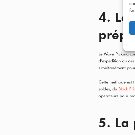
co
fon
4. Le
prépa
Le
Wave Picking
con
d’expédition ou de
simultanément pour 
Cette méthode est tr
soldes, du
Black Fri
opérateurs pour maxi
5. La