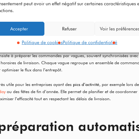
nsentement peut avoir un effet négatif sur certaines caractéristiques e
ctions.
 Wave Picking, ou
Accepter
Refuser
Voir les préférence
ration par vagues
Politique de cookies
Politique de confidentialité
siste à préparer les commandes par vagues, souvent synchronisées avec 
s horaires de livraison. Chaque vague regroupe un ensemble de commande
optimiser le flux dans l’entrepôt.
ès utile pour les entreprises ayant des
pics d’activité
, par exemple lors d
day
ou des fêtes de fin d’année. Elle permet de planifier et de coordonner l
miser l’efficacité tout en respectant les délais de livraison.
 préparation automati