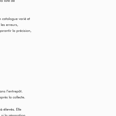
a liste de
 catalogue varié et
les erreurs,
rantir la précision,
ns l’entrepôt.
rès la collecte.
à élevés
. Elle
 si la séparation