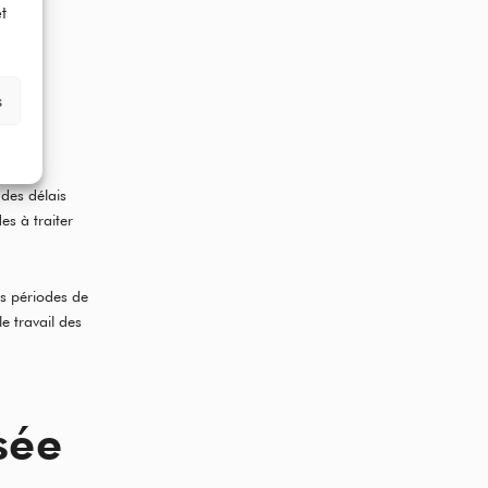
t
s
des délais
s à traiter
es périodes de
e travail des
sée