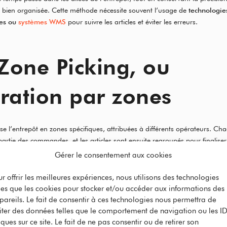
bien organisée. Cette méthode nécessite souvent l’usage de
technologie
res
ou
systèmes WMS
pour suivre les articles et éviter les erreurs.
 Zone Picking, ou
ration par zones
ise l’entrepôt en zones spécifiques, attribuées à différents opérateurs. Ch
artie des commandes, et les articles sont ensuite regroupés pour finalise
Gérer le consentement aux cookies
éale pour les entrepôts de grande taille avec une grande diversité de prod
ur offrir les meilleures expériences, nous utilisons des technologies
acement des opérateurs et de limiter les risques de congestion dans certai
lles que les cookies pour stocker et/ou accéder aux informations des
gration de la préparation de commandes avec la
pareils. Le fait de consentir à ces technologies nous permettra de
logistique automatisée
, po
aiter des données telles que le comportement de navigation ou les I
nvoyeurs ou des systèmes de tri.
ques sur ce site. Le fait de ne pas consentir ou de retirer son