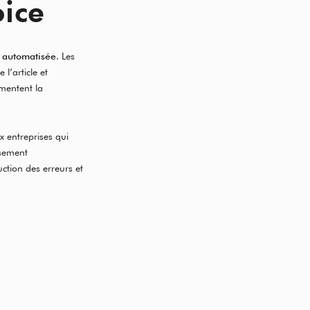
oice
 automatisée
. Les
l’article et
gmentent la
x entreprises qui
ssement
ction des erreurs et