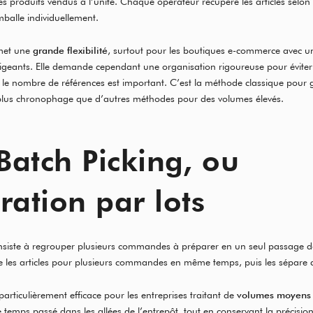
es produits vendus à l’unité. Chaque opérateur récupère les articles selon l
balle individuellement.
met une
grande flexibilité
, surtout pour les boutiques e-commerce avec un
exigeants. Elle demande cependant une organisation rigoureuse pour éviter 
e nombre de références est important. C’est la méthode classique pour ga
 plus chronophage que d’autres méthodes pour des volumes élevés.
Batch Picking, ou
ration par lots
siste à regrouper plusieurs commandes à préparer en un seul passage da
e les articles pour plusieurs commandes en même temps, puis les sépare ap
articulièrement efficace pour les entreprises traitant de
volumes moyens 
 temps passé dans les allées de l’entrepôt, tout en conservant la précision