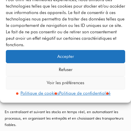
La logistique retail désigne l’ensemble des opérations nécessaires pour
technologies telles que les cookies pour stocker et/ou accéder
acheminer et gérer les produits depuis les fournisseurs jusqu’au client
aux informations des appareils. Le fait de consentir à ces
final, en magasin ou en ligne.
technologies nous permettra de traiter des données telles que
le comportement de navigation ou les ID uniques sur ce site.
Le fait de ne pas consentir ou de retirer son consentement
Pourquoi la logistique retail est-
peut avoir un effet négatif sur certaines caractéristiques et
fonctions.
elle importante ?
Accepter
Elle garantit la disponibilité des produits, améliore la satisfaction client et
permet de réduire les coûts liés aux stocks et aux erreurs.
Refuser
Voir les préférences
Comment optimiser sa logistique
Politique de cookies
Politique de confidentialité
retail ?
En centralisant et suivant les stocks en temps réel, en automatisant les
processus, en organisant les entrepôts et en choisissant des transporteurs
fiables.