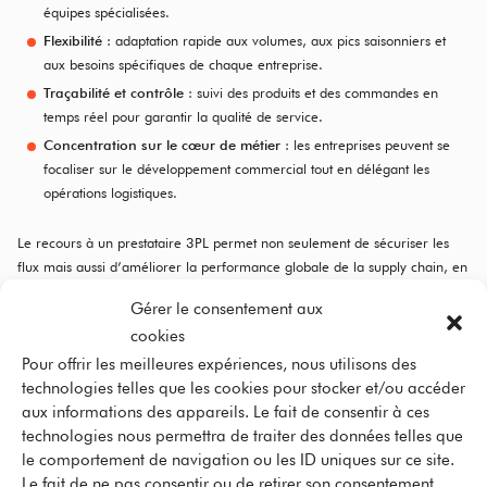
équipes spécialisées.
Flexibilité
: adaptation rapide aux volumes, aux pics saisonniers et
aux besoins spécifiques de chaque entreprise.
Traçabilité et contrôle
: suivi des produits et des commandes en
temps réel pour garantir la qualité de service.
Concentration sur le cœur de métier
: les entreprises peuvent se
focaliser sur le développement commercial tout en délégant les
opérations logistiques.
Le recours à un prestataire 3PL permet non seulement de sécuriser les
flux mais aussi d’améliorer la performance globale de la supply chain, en
réduisant les coûts et les erreurs.
Gérer le consentement aux
cookies
Pour offrir les meilleures expériences, nous utilisons des
FAQ – Qu’est-ce que la
technologies telles que les cookies pour stocker et/ou accéder
aux informations des appareils. Le fait de consentir à ces
supply chain
technologies nous permettra de traiter des données telles que
le comportement de navigation ou les ID uniques sur ce site.
Le fait de ne pas consentir ou de retirer son consentement