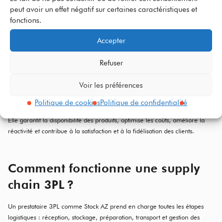
Qu’est-ce qu’une supply chain ?
peut avoir un effet négatif sur certaines caractéristiques et
fonctions.
La supply chain est l’ensemble des processus permettant de transformer
un produit ou service depuis sa conception jusqu’à sa livraison au client
Accepter
final, en intégrant les flux physiques et d’informations.
Refuser
Pourquoi la supply chain est-elle
Voir les préférences
importante ?
Politique de cookies
Politique de confidentialité
Elle garantit la disponibilité des produits, optimise les coûts, améliore la
réactivité et contribue à la satisfaction et à la fidélisation des clients.
Comment fonctionne une supply
chain 3PL ?
Un prestataire 3PL comme Stock AZ prend en charge toutes les étapes
logistiques : réception, stockage, préparation, transport et gestion des