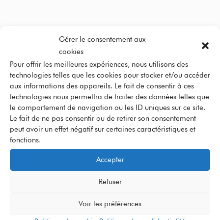
Question fréquentes –
Gérer le consentement aux
Gestion de stock et
cookies
Pour offrir les meilleures expériences, nous utilisons des
approvisionnement
technologies telles que les cookies pour stocker et/ou accéder
aux informations des appareils. Le fait de consentir à ces
magasin
technologies nous permettra de traiter des données telles que
le comportement de navigation ou les ID uniques sur ce site.
Le fait de ne pas consentir ou de retirer son consentement
Qu’est-ce que la gestion de stock
peut avoir un effet négatif sur certaines caractéristiques et
dans un magasin ?
fonctions.
Accepter
Il s’agit de suivre, organiser et contrôler les produits disponibles pour
assurer leur disponibilité et éviter les ruptures ou surstocks.
Refuser
Voir les préférences
Pourquoi l’approvisionnement en